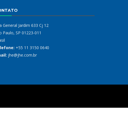
ONTATO
a General Jardim 633 Cj 12
o Paulo, SP 01223-011
sil
lefone:
+55 11 3150 0640
ail:
jhe@jhe.com.br