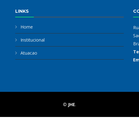
LINKS
C
Home
Ru
Sa
Institucional
Bra
Te
Atuacao
Em
©
JHE
.