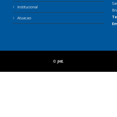
Sa
Institucional
Bra
Te
Atuacao
Em
©
JHE
.