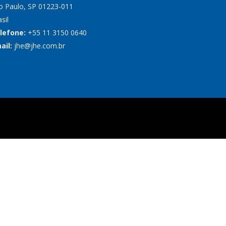
o Paulo, SP 01223-011
sil
lefone:
+55 11 3150 0640
ail:
jhe@jhe.com.br